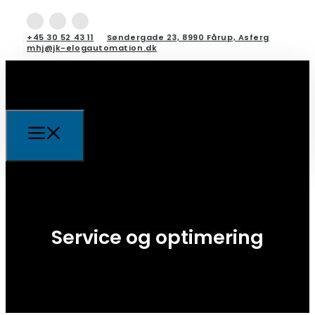
+45 30 52 43 11
Søndergade 23, 8990 Fårup, Asferg
mhj@jk-elogautomation.dk
Service og optimering