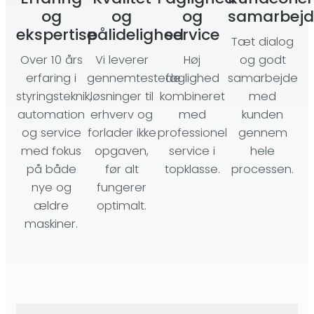
og
og
og
samarbejd
ekspertise
pålidelighed
service
Tæt dialog
Over 10 års
Vi leverer
Høj
og godt
erfaring i
gennemtestede
faglighed
samarbejde
styringsteknik,
løsninger til
kombineret
med
automation
erhverv og
med
kunden
og service
forlader ikke
professionel
gennem
med fokus
opgaven,
service i
hele
på både
før alt
topklasse.
processen.
nye og
fungerer
ældre
optimalt.
maskiner.