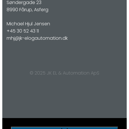
Søndergade 23
8990 Fårup, Asferg
Michael Hjul Jensen
+45 30 52 43 11
mhj@jk-elogautomation.dk
© 2025 JK EL & Automation ApS